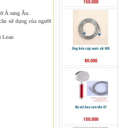
150.000
từ Á sang Âu.
cầu sử dụng của người
i Loan
ống bên cấp nước ob 005
80.000
bộ vòi hoa sen vhs 07
150.000