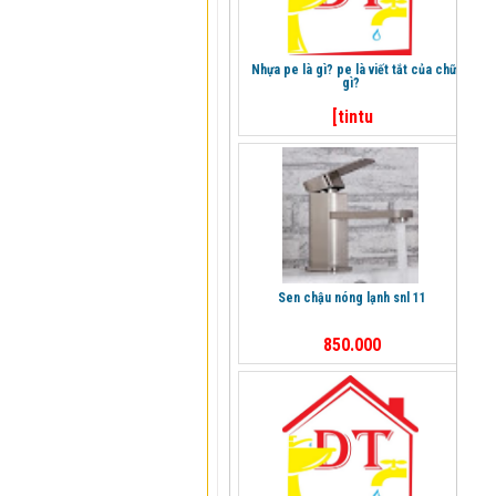
nhựa pe là gì? pe là viết tắt của chữ
gì?
[tintu
sen chậu nóng lạnh snl 11
850.000