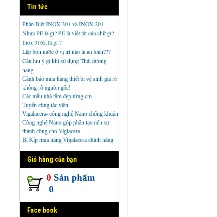
Tin tức
Phân Biệt INOX 304 và INOX 201
Nhựa PE là gì? PE là viết tắt của chữ gì?
Inox 316L là gì ?
Lắp bồn nước ở vị trí nào là an toàn???
Cần lưu ý gì khi sử dụng Thái dương
năng
Cảnh báo mua hàng thiết bị vệ sinh giá rẻ
không rõ nguồn gốc!
Các mẫu nhà tắm đẹp từng cm...
Tuyển cộng tác viên
Vigalacera- công nghệ Nano chống khuẩn
Công nghệ Nano góp phần tạo nên sự
thành công cho Viglacera
Bí Kíp mua hàng Vigalacera chính hãng
Giỏ hàng của bạn
0
Sản phẩm
0
Face book