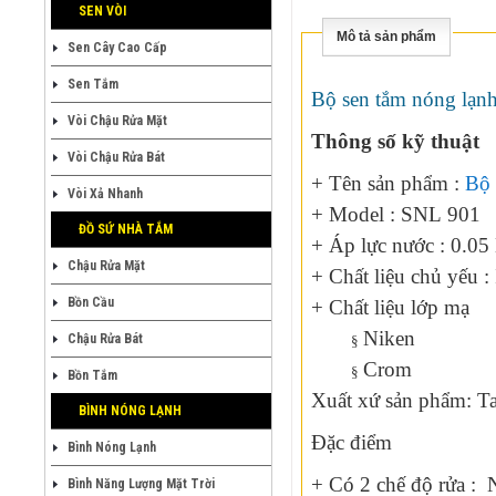
SEN VÒI
Mô tả sản phẩm
Sen Cây Cao Cấp
Sen Tắm
Bộ sen tắm nóng lạn
Vòi Chậu Rửa Mặt
Thông số kỹ thuật
Vòi Chậu Rửa Bát
+ Tên sản phẩm :
Bộ
Vòi Xả Nhanh
+ Model : SNL 901
ĐỒ SỨ NHÀ TẮM
+ Áp lực nước : 0.0
Chậu Rửa Mặt
+ Chất liệu chủ yếu :
Bồn Cầu
+ Chất liệu lớp mạ
Niken
Chậu Rửa Bát
§
Crom
§
Bồn Tắm
Xuất xứ sản phẩm: T
BÌNH NÓNG LẠNH
Đặc điểm
Bình Nóng Lạnh
+ Có 2 chế độ rửa : N
Bình Năng Lượng Mặt Trời