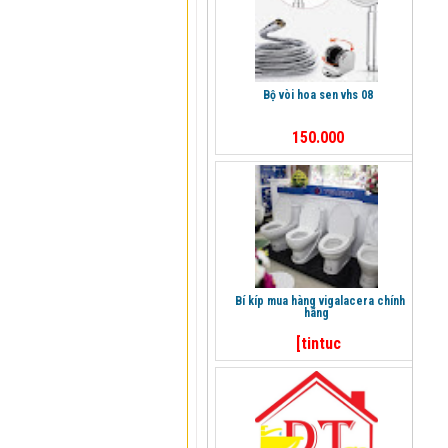
bộ vòi hoa sen vhs 08
150.000
bí kíp mua hàng vigalacera chính
hãng
[tintuc