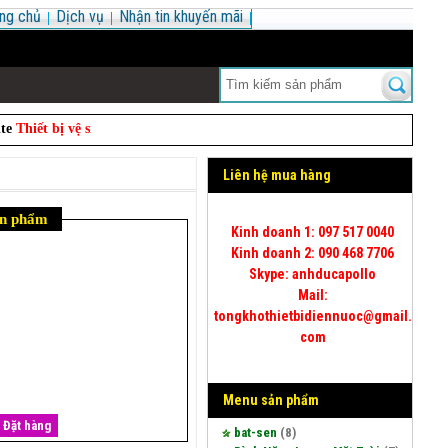
ng chủ
Dịch vụ
Nhận tin khuyến mãi
t bị vệ sinh
. Website chuyên
sỉ và lẻ
các mặt hàng điện nước, thiết bị vệ
Liên hệ mua hàng
ản phẩm
Kinh doanh 1: 097 517 0040
Kinh doanh 2: 090 468 7706
Skype: anhducapollo
Mail:
tongkhothietbidiennuoc@gmail.
com
Menu sản phẩm
Đặt hàng
bat-sen
(8)