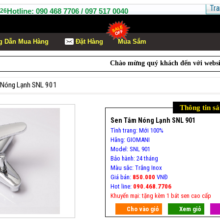
Tra
Hotline: 090 468 7706 / 097 517 0040
26
 Dẫn Mua Hàng
Ðặt Hàng
Mua Sắm
Chào mừng quý khách đến với website
Thiế
 Nóng Lạnh SNL 901
Thông tin s
Sen Tắm Nóng Lạnh SNL 901
Tình trang: Mới 100%
Hãng: GIOMANI
Model: SNL 901
Bảo hành: 24 tháng
Màu sắc: Trắng Inox
Giá bán:
850.000
VNĐ
Hot line:
090.468.7706
Khuyến mại: tặng kèm 1 bát sen cao cấp
Cho vào giỏ
Xem giỏ