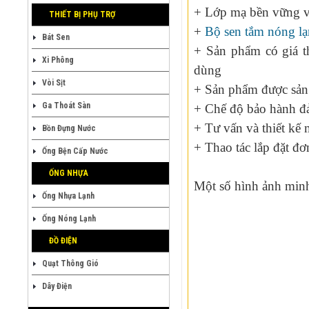
+ Lớp mạ bền vững vớ
THIẾT BỊ PHỤ TRỢ
+
Bộ sen tắm nóng la
Bát Sen
+ Sản phẩm có giá t
Xi Phông
dùng
Vòi Sịt
+ Sản phẩm được sản 
Ga Thoát Sàn
+ Chế độ bảo hành đ
+ Tư vấn và thiết kế 
Bồn Đựng Nước
+ Thao tác lắp đặt đơ
Ống Bện Cấp Nước
ỐNG NHỰA
Một số hình ảnh mi
Ống Nhựa Lạnh
Ống Nóng Lạnh
ĐỒ ĐIỆN
Quạt Thông Gió
Dây Điện