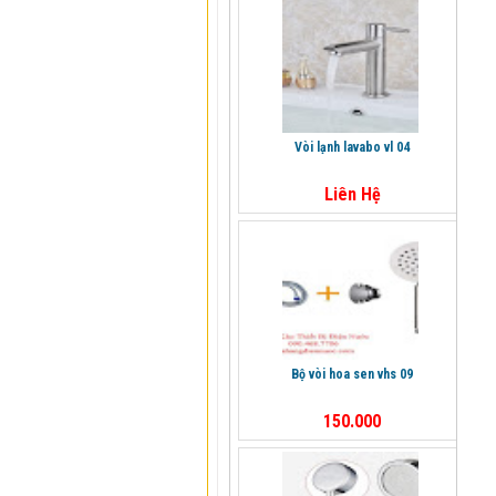
vòi lạnh lavabo vl 04
Liên Hệ
bộ vòi hoa sen vhs 09
150.000