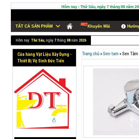
Hôm nay :
Thứ Sáu,
ngày
7
tháng
08
năm
20
Fashion
TẤT CẢ SẢN PHẨM
Khuyến Mãi
Hướng
Hôm nay:
Thứ Sáu,
ngày
7
tháng
08
năm
2026
Trang chủ
»
Sen-tam
»
Sen Tắm
Cửa hàng Vật Liệu Xây Dựng -
Thiết Bị Vệ Sinh Đức Tiến