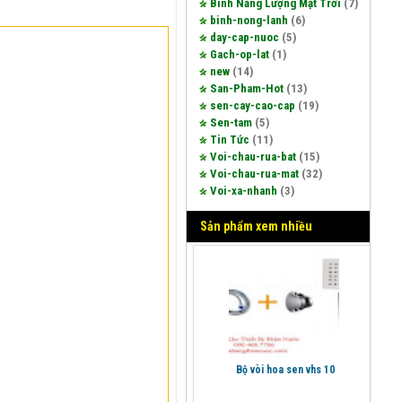
Bình Năng Lượng Mặt Trời
(7)
binh-nong-lanh
(6)
day-cap-nuoc
(5)
Gach-op-lat
(1)
new
(14)
San-Pham-Hot
(13)
sen-cay-cao-cap
(19)
Sen-tam
(5)
Tin Tức
(11)
Voi-chau-rua-bat
(15)
Voi-chau-rua-mat
(32)
Voi-xa-nhanh
(3)
Sản phẩm xem nhiều
bộ vòi hoa sen vhs 10