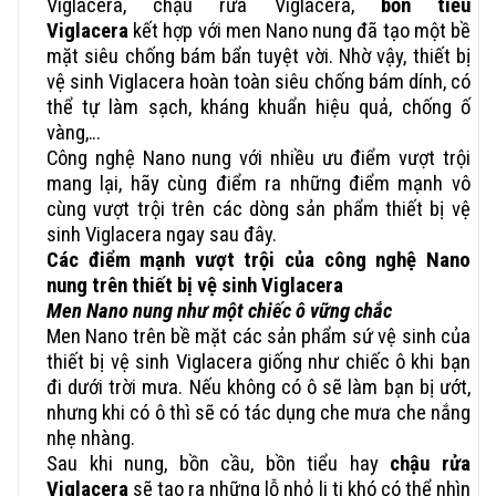
Viglacera, chậu rửa Viglacera,
bồn tiểu
Viglacera
kết hợp với men Nano nung đã tạo một bề
mặt siêu chống bám bẩn tuyệt vời. Nhờ vậy, thiết bị
vệ sinh Viglacera hoàn toàn siêu chống bám dính, có
thể tự làm sạch, kháng khuẩn hiệu quả, chống ố
vàng,…
Công nghệ Nano nung với nhiều ưu điểm vượt trội
mang lại, hãy cùng điểm ra những điểm mạnh vô
cùng vượt trội trên các dòng sản phẩm thiết bị vệ
sinh Viglacera ngay sau đây.
Các điểm mạnh vượt trội của công nghệ Nano
nung trên thiết bị vệ sinh Viglacera
Men Nano nung như một chiếc ô vững chắc
Men Nano trên bề mặt các sản phẩm sứ vệ sinh của
thiết bị vệ sinh Viglacera giống như chiếc ô khi bạn
đi dưới trời mưa. Nếu không có ô sẽ làm bạn bị ướt,
nhưng khi có ô thì sẽ có tác dụng che mưa che nắng
nhẹ nhàng.
Sau khi nung, bồn cầu, bồn tiểu hay
chậu rửa
Viglacera
sẽ tạo ra những lỗ nhỏ li ti khó có thể nhìn