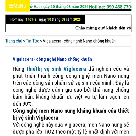
MENU
Hotline: 090 468 7706 
Hôm nay :
Thứ Hai,
ngày
10
tháng
08
năm
2026
Hôm nay:
Thứ Hai,
ngày
10
tháng
08
năm
2026
Chào mừng quý khách đến với we
Trang chủ
»
Tin Tức
»
Vigalacera- công nghệ Nano chống khuẩn
Vigalacera- công nghệ Nano chống khuẩn
Hãng
thiếtbị vệ sinh Viglacera
đã nghiên cứu và
phát triển thành công công nghệ men Nano nung
trên các dòng sản phẩm sứ vệ sinh của mình. Đây là
công nghệ được đánh giá cao bởi khả năng chống
bám bẩn, kháng khuẩn ưu việt và tự làm sạch lên
đến 90%.
Công nghệ men Nano nung kháng khuẩn của thiết
bị vệ sinh Viglacera
Với công nghệ này của Viglacera, men Nano nung sẽ
được pha lớp TiO2 theo một tỷ lệ nhất định với men