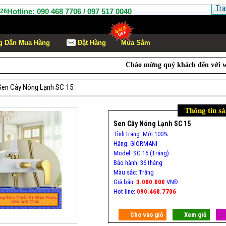
Tra
Hotline: 090 468 7706 / 097 517 0040
26
 Dẫn Mua Hàng
Ðặt Hàng
Mua Sắm
Chào mừng quý khách đến với websi
Sen Cây Nóng Lạnh SC 15
Thông tin s
Sen Cây Nóng Lạnh SC 15
Tình trang: Mới 100%
Hãng: GIORMANI
Model: SC 15 (Trắng)
Bảo hành: 36 tháng
Màu sắc: Trắng
Giá bán:
3.000.000
VNĐ
Hot line:
090.468.7706
Cho vào giỏ
Xem giỏ