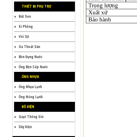
Trọng lượng
THIẾT BỊ PHỤ TRỢ
Xuất xứ
Bát Sen
Bảo hành
Xi Phông
Vòi Sịt
Ga Thoát Sàn
Bồn Đựng Nước
Ống Bện Cấp Nước
ỐNG NHỰA
Ống Nhựa Lạnh
Ống Nóng Lạnh
ĐỒ ĐIỆN
Quạt Thông Gió
Dây Điện