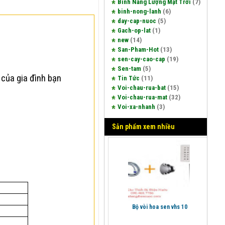
Bình Năng Lượng Mặt Trời
(7)
binh-nong-lanh
(6)
day-cap-nuoc
(5)
Gach-op-lat
(1)
new
(14)
San-Pham-Hot
(13)
sen-cay-cao-cap
(19)
Sen-tam
(5)
 của gia đình bạn
Tin Tức
(11)
Voi-chau-rua-bat
(15)
Voi-chau-rua-mat
(32)
Voi-xa-nhanh
(3)
Sản phẩm xem nhiều
bộ vòi hoa sen vhs 10