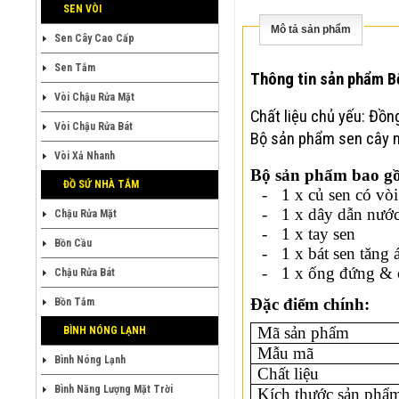
SEN VÒI
Mô tả sản phẩm
Sen Cây Cao Cấp
Sen Tắm
Thông tin sản phẩm B
Vòi Chậu Rửa Mặt
Chất liệu chủ yếu: Đồn
Vòi Chậu Rửa Bát
Bộ sản phẩm sen cây nó
Vòi Xả Nhanh
Bộ sản phẩm bao g
ĐỒ SỨ NHÀ TẮM
-
1 x củ sen có vò
-
1 x dây dẫn nướ
Chậu Rửa Mặt
-
1 x tay sen
Bồn Cầu
-
1 x bát sen tăng
-
1 x ống đứng & 
Chậu Rửa Bát
Đặc điểm chính:
Bồn Tắm
Mã sản phẩm
BÌNH NÓNG LẠNH
Mẫu mã
Bình Nóng Lạnh
Chất liệu
Bình Năng Lượng Mặt Trời
Kích thước sản phâ