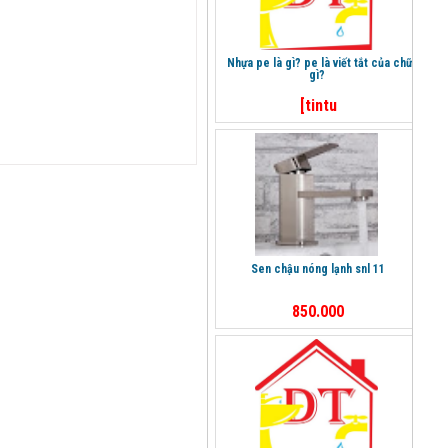
nhựa pe là gì? pe là viết tắt của chữ
gì?
[tintu
sen chậu nóng lạnh snl 11
850.000