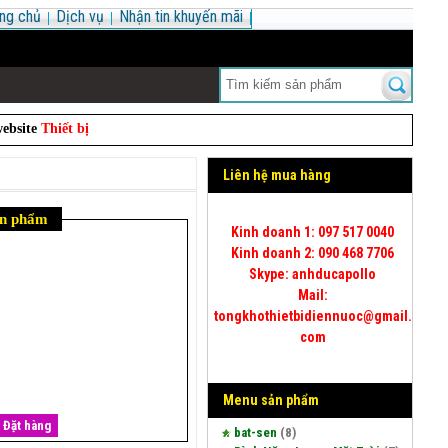
ng chủ
Dịch vụ
Nhận tin khuyến mãi
te
Thiết bị vệ sinh
. Website chuyên
sỉ và lẻ
các mặt hàng điện nước, thiết 
Liên hệ mua hàng
ản phẩm
Kinh doanh 1: 097 517 0040
Kinh doanh 2: 090 468 7706
Skype: anhducapollo
Mail:
tongkhothietbidiennuoc@gmail.
com
Menu sản phẩm
Đặt hàng
bat-sen
(8)