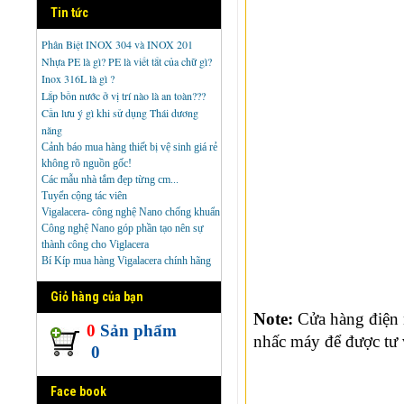
Tin tức
Phân Biệt INOX 304 và INOX 201
Nhựa PE là gì? PE là viết tắt của chữ gì?
Inox 316L là gì ?
Lắp bồn nước ở vị trí nào là an toàn???
Cần lưu ý gì khi sử dụng Thái dương
năng
Cảnh báo mua hàng thiết bị vệ sinh giá rẻ
không rõ nguồn gốc!
Các mẫu nhà tắm đẹp từng cm...
Tuyển cộng tác viên
Vigalacera- công nghệ Nano chống khuẩn
Công nghệ Nano góp phần tạo nên sự
thành công cho Viglacera
Bí Kíp mua hàng Vigalacera chính hãng
Giỏ hàng của bạn
Note:
Cửa hàng điện 
0
Sản phẩm
nhấc máy để được tư 
0
Face book