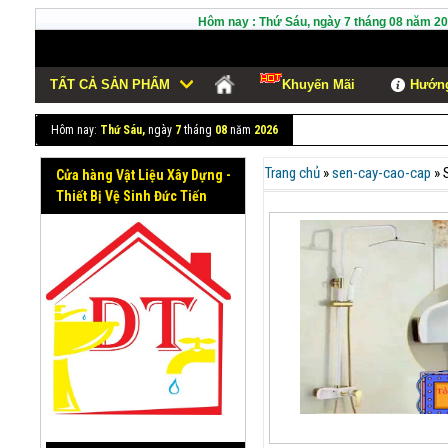
Hôm nay :
Thứ Sáu,
ngày
7
tháng
08
năm
20
Fashion
TẤT CẢ SẢN PHẨM
Khuyến Mãi
Hướng
Hôm nay:
Thứ Sáu,
ngày
7
tháng
08
năm
2026
Trang chủ
»
sen-cay-cao-cap
»
Cửa hàng Vật Liệu Xây Dựng -
Thiết Bị Vệ Sinh Đức Tiến