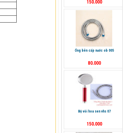
150.000
ống bên cấp nước ob 005
80.000
bộ vòi hoa sen vhs 07
150.000