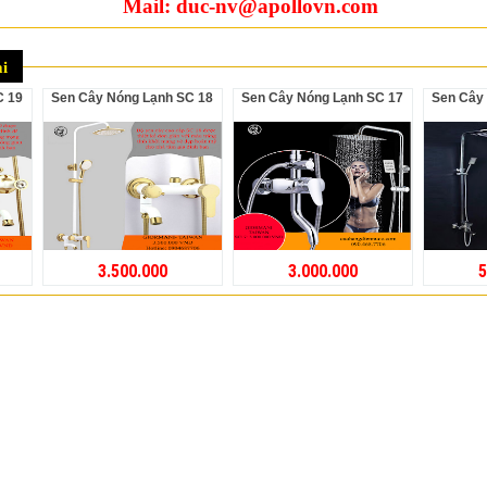
Mail: duc-nv@apollovn.com
i
C 19
Sen Cây Nóng Lạnh SC 18
Sen Cây Nóng Lạnh SC 17
Sen Câ
3.500.000
3.000.000
5