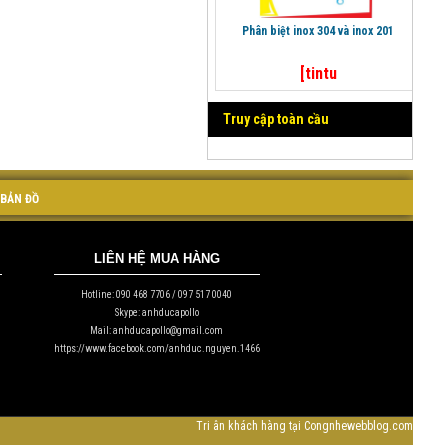
phân biệt inox 304 và inox 201
[tintu
Truy cập toàn cầu
BẢN ĐỒ
LIÊN HỆ MUA HÀNG
Hotline: 090 468 7706 / 097 517 0040
Skype: anhducapollo
Mail: anhducapollo@gmail.com
https://www.facebook.com/anhduc.nguyen.1466
Tri ân khách hàng tại Congnhewebblog.com