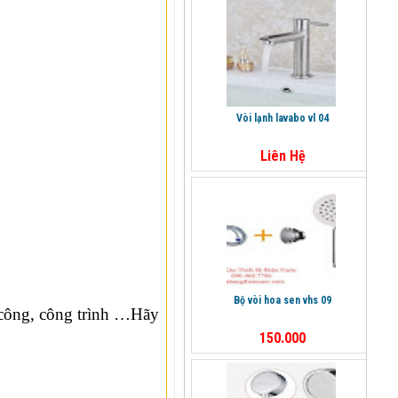
vòi lạnh lavabo vl 04
Liên Hệ
bộ vòi hoa sen vhs 09
i công, công trình …Hãy
150.000