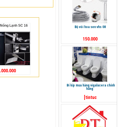
y Nóng Lạnh SC 16
bộ vòi hoa sen vhs 08
150.000
.000.000
bí kíp mua hàng vigalacera chính
hãng
[tintuc