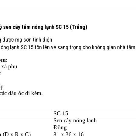
ộ sen cây tắm nóng lạnh SC 15 (Trắng)
g được mạ sơn tĩnh điện
ng lạnh SC 15 tôn lên vẻ sang trọng cho không gian nhà tắm
ồm:
i xả phụ
c
 áp
các đầu ốc đi kèm.
SC 15
Sen cây nóng lạnh
Đồng
̉m (D x R x C)
81 x 36 x 16