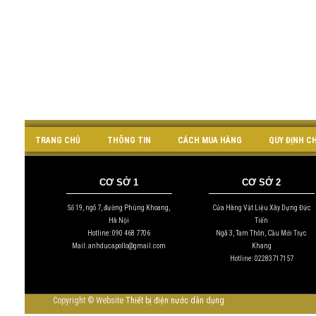
TRANG CHỦ
THÔNG TIN
CÁCH MUA HÀNG
QUY ĐỊNH C
CƠ SỞ 1
CƠ SỞ 2
Số 19, ngõ 7, đường Phùng Khoang,
Cửa Hàng Vật Liệu Xây Dựng Đức
Hà Nội
Tiến
Hotline: 090 468 7706
Ngã 3, Tam Thôn, Cầu Mới Trực
Mail: anhducapollo@gmail.com
Khang
Hotline: 02283717157
Copyright © Website
Thiết bị điện nước dân dụng